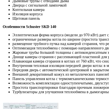
Дымовые трубы с отводами дыма
Дверца с сигнальной лампочкой
Коптильная камера
Изоляция корпуса
Щитовая панель
Особенности Schuster SKD 140
Эллиптическая форма корпуса (модели до 970 кВт) дает
ограниченные размеры котла по ширине (простота транс
размещение трубного пучка над камерой сгорания, что р
Оптимизация теплообмена с помощью направленного дви
Жаровые трубы большой толщины с антиконденсатным 
Днище камеры сгорания с рассеивающей пластиной для 
Плавающая камера сгорания в котлах от 760 кВт, что сн
Внутренняя тепловая изоляция передней двери котла: в 
Передняя дверь с автоматической центровкой в закрыто
Внешний декоративный кожух из металлических панелей
Панель управления котла с термомеханическими термос
Возможность комплектации одноступенчатыми, двухступ
Простота транспортировки благодаря прочным лонжеро
Турбулизаторы для улучшения теплообмена в дымогарных