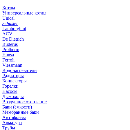
Котлы
Универсальные котлы
Unical
Schuster
Lamborghini
ACV
De Dietrich
Buderus
Protherm
Hansa
Ferroli
Viessmann
Водонагреватели
Радиаторы
Конвекторы
Горелки
Насосы
Дымоходы
Воздушное отопление
Баки (ёмкости)
Мембранные баки
Антифризы
Арматура
Трубы