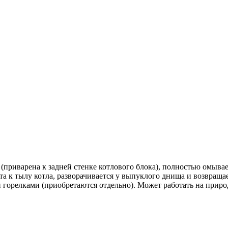
 (приварена к задней стенке котлового блока), полностью омы
та к тылу котла, разворачивается у выпуклого днища и возвращае
орелками (приобретаются отдельно). Может работать на природ