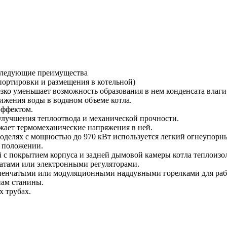
 следующие преимущества
портировки и размещения в котельной)
езко уменьшает возможность образования в нем конденсата влаги
жения воды в водяном объеме котла.
эффектом.
улучшения теплоотвода и механической прочности.
ижает термомеханические напряжения в ней.
моделях с мощностью до 970 кВт используется легкий огнеупорны
м положении.
 с покрытием корпуса и задней дымовой камеры котла теплоиз
татами или электронными регуляторами.
енчатыми или модуляционными наддувными горелками для рабо
нам станины.
 трубах.