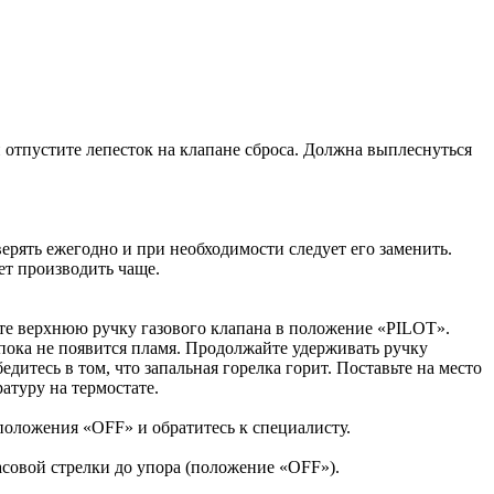
и отпустите лепесток на клапане сброса. Должна выплеснуться
ерять ежегодно и при необходимости следует его заменить.
ет производить чаще.
те верхнюю ручку газового клапана в положение «PILOT».
пока не появится пламя. Продолжайте удерживать ручку
дитесь в том, что запальная горелка горит. Поставьте на место
туру на термостате.
положения «OFF» и обратитесь к специалисту.
совой стрелки до упора (положение «OFF»).