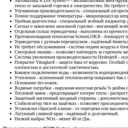
Автоматика ICON System™ - миливольтовый многофункци
тепло от запальной горелки в электричество. Не требует 
Улучшенная производительность - специальный алгоритм
Точное поддержание температуры - микропроцессор непр
Удобная диагностика - специальный зелёный индикатор д
Сигнал о зажигании запальной горелки - мигающий зелё
Отдельная гильза термодатчика - выполнена из прочного 
Противопожарная технология ScreenLOK® - блокирует пл
Термодатчик с ручным перезапуском - надёжный биметал
Не требует обслуживания - система подачи воздуха и бл
Смотровое окошко – позволяет наблюдать за горением за
Система увеличения производительности Hydrojet® - осо
Покрытие Vitraglas® - защита бака от коррозии. Особый
плотностью и достаточной эластичностью.
Боковое подключение воды - возможность водопроводной
Утепление - вспененный теплоизолятор покрывает бак с б
Основание без ножек.
Водяные патрубки - наружная конусная резьба ¾ дюйма 
Тепловой замок - предотвращает потерю тепла - распрост
Защитный магниевый анодный стержень - дополнительная
Стабилизатор тяги на защёлках - позволяет присоединит
Установлен сбросной клапан - от перегрева или высокого
Латунный сливной кран - надёжный и долговечный.
Низкий выброс NOx - менее 40 нг/Дж.