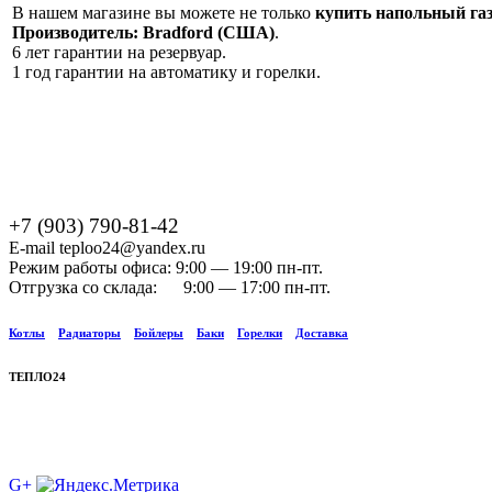
В нашем магазине вы можете не только
купить напольный га
Производитель: Bradford (США)
.
6 лет гарантии на резервуар.
1 год гарантии на автоматику и горелки.
+7 (903) 790-81-42
E-mail teploo24@yandex.ru
Режим работы офиса: 9:00 — 19:00 пн-пт.
Отгрузка со склада: 9:00 — 17:00 пн-пт.
Котлы
Радиаторы
Бойлеры
Баки
Горелки
Доставка
ТЕПЛО24
G+