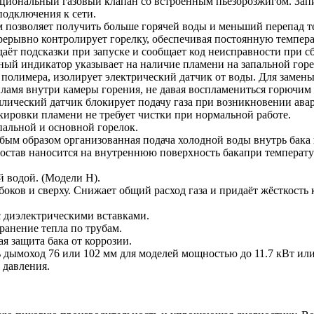
ональный газовый клапан со встроенным пьезорозжигом. Запит
подключения к сети.
 позволяет получить больше горячей воды и меньший перепад т
ерывно контролирует горелку, обеспечивая постоянную темпера
аёт подсказки при запуске и сообщает код неисправности при сб
ный индикатор указывает на наличие пламени на запальной горе
полимера, изолирует электрический датчик от воды. Для замены 
амя внутри камеры горения, не давая воспламениться горючим
лический датчик блокирует подачу газа при возникновении авар
окировки пламени не требует чистки при нормальной работе.
пальной и основной горелок.
бым образом организованная подача холодной воды внутрь бака
 состав наносится на внутреннюю поверхность бакапри температ
 водой. (Модели H).
оков и сверху. Снижает общий расход газа и придаёт жёсткость 
с диэлектрическими вставками.
ранение тепла по трубам.
 защита бака от коррозии.
ь дымоход 76 или 102 мм для моделей мощностью до 11.7 кВт ил
 давления.