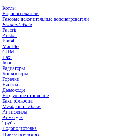
Котлы
Водонагреватели
Газовые накопительные водонагреватели
Bradford White
Favorit
Ariston
Barfab
Mor-Flo
GHM
Baxi
Impuls
Радиаторы
Конвекторы
Горелки
Насосы
Дымоходы
Воздушное отопление
Баки (ёмкости)
Мембранные баки
Антифризы
Арматура
Трубы
Водоподготовка
Показать корзину