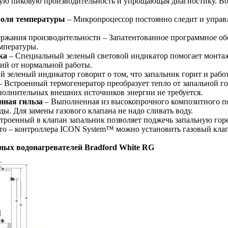
ую пиковую производительность и упрощающая диагностику. В
роля температуры
– Микропроцессор постоянно следит и управл
жания производительности – Запатентованное программное обе
емпературы.
ка
– Специальный зеленый световой индикатор помогает монтажн
ий от нормальной работы.
зеленый индикатор говорит о том, что запальник горит и рабо
 Встроенный термогенератор преобразует тепло от запальной го
полнительных внешних источников энергии не требуется.
нная гильза
– Выполненная из высокопрочного композитного п
ды. Для замены газового клапана не надо сливать воду.
троенный в клапан запальник позволяет поджечь запальную горе
то – контроллера ICON System™ можно установить газовый клапа
ных водонагревателей Bradford White RG