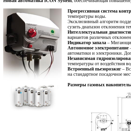
Новая автоматика ICON System
, обеспечивающая повышенн
Прогрессивная система конт
температуры воды.
Эксклюзивный алгоритм поддер
сузить диапазон отклонения т
Интеллектуальная диагности
вариантов различных отклонен
Индикатор запала
– Мигающий 
Автономное электропитание
–
автоматики и электроники. До
Независимая гидроизолирова
температуры от воздействия во
Встроенный пьезорозжиг
– Вс
на стандартное посадочное мес
Размеры газовых накопитель