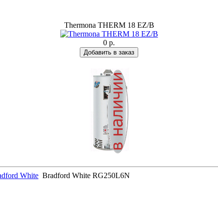
Thermona THERM 18 EZ/B
0 р.
adford White
Bradford White RG250L6N