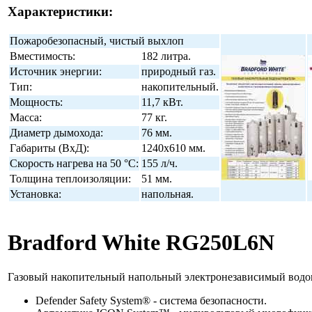
Характеристики:
Пожаробезопасный, чистый выхлоп
Вместимость:
182 литра.
Источник энергии:
природный газ.
Тип:
накопительный.
Мощность:
11,7 кВт.
Масса:
77 кг.
Диаметр дымохода:
76 мм.
Габариты (ВхД):
1240x610 мм.
Скорость нагрева на 50 °С:
155 л/ч.
Толщина теплоизоляции:
51 мм.
Установка:
напольная.
Bradford White RG250L6N
Газовый накопительный напольный электронезависимый водон
Defender Safety System® - система безопасности.