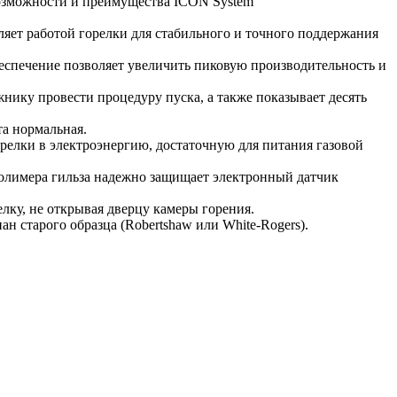
озможности и преимущества ICON System
яет работой горелки для стабильного и точного поддержания
спечение позволяет увеличить пиковую производительность и
ику провести процедуру пуска, а также показывает десять
та нормальная.
релки в электроэнергию, достаточную для питания газовой
олимера гильза надежно защищает электронный датчик
лку, не открывая дверцу камеры горения.
н старого образца (Robertshaw или White-Rogers).