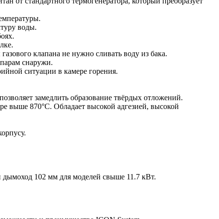
ан от стандартного термогенератора, который преобразует
емпературы.
туру воды.
оях.
лке.
газового клапана не нужно сливать воду из бака.
 парам снаружи.
ийной ситуации в камере горения.
 позволяет замедлить образование твёрдых отложений.
уре выше 870°С. Обладает высокой адгезией, высокой
корпусу.
и дымоход 102 мм для моделей свыше 11.7 кВт.