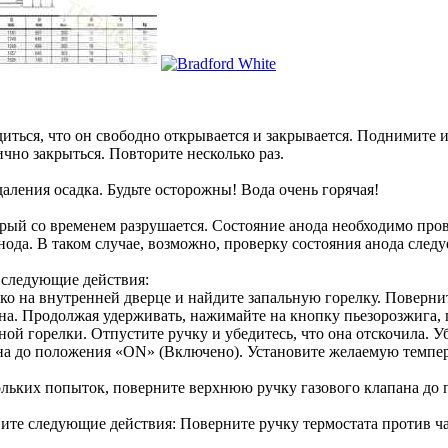
диться, что он свободно открывается и закрывается. Поднимите 
чно закрыться. Повторите несколько раз.
аления осадка. Будьте осторожны! Вода очень горячая!
рый со временем разрушается. Состояние анода необходимо пров
ода. В таком случае, возможно, проверку состояния анода следу
 следующие действия:
 на внутренней дверце и найдите запальную горелку. Поверни
а. Продолжая удерживать, нажимайте на кнопку пьезорозжига, 
й горелки. Отпустите ручку и убедитесь, что она отскочила. Убе
 до положения «ON» (Включено). Установите желаемую темпера
ольких попыток, поверните верхнюю ручку газового клапана до 
ите следующие действия: Поверните ручку термостата против ча