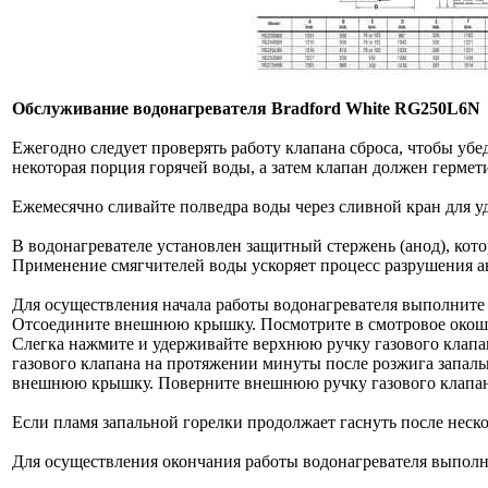
Обслуживание водонагревателя Bradford White RG250L6N
Ежегодно следует проверять работу клапана сброса, чтобы убе
некоторая порция горячей воды, а затем клапан должен гермети
Ежемесячно сливайте полведра воды через сливной кран для уд
В водонагревателе установлен защитный стержень (анод), кото
Применение смягчителей воды ускоряет процесс разрушения ан
Для осуществления начала работы водонагревателя выполните
Отсоедините внешнюю крышку. Посмотрите в смотровое окошко
Слегка нажмите и удерживайте верхнюю ручку газового клапан
газового клапана на протяжении минуты после розжига запально
внешнюю крышку. Поверните внешнюю ручку газового клапана
Если пламя запальной горелки продолжает гаснуть после неск
Для осуществления окончания работы водонагревателя выполн