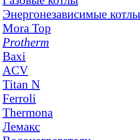
Энергонезависимые котл
Mora Top
Protherm
Baxi
ACV
Titan N
Ferroli
Thermona
Лемакс