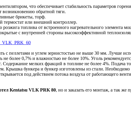
ентилятором, что обеспечивает стабильность параметров горен
т возникновению обратной тяги.
пливные брикеты, торф.
 термостат или внешний контроллер.
 розжига топлива от встроенного нагревательного элемента мощ
 покрытые с внутренней стороны высокоэффективной теплоизоля
ать с пеллетами и углем зернистостью не выше 30 мм. Лучше ис
ть не более 0,7% и влажностью не более 10%. Уголь рекомендует
кг. Содержание мелких фракций в топливе не более 4%. Подача т
м. Крышка бункера и бункер изготовлены из стали. Необходимо
рывается под действием потока воздуха от работающего вентил
отел Kentatsu VLK PRK 80
, но и заказать его монтаж, а так ж