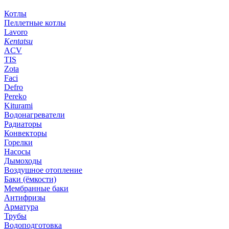
Котлы
Пеллетные котлы
Lavoro
Kentatsu
ACV
TIS
Zota
Faci
Defro
Pereko
Kiturami
Водонагреватели
Радиаторы
Конвекторы
Горелки
Насосы
Дымоходы
Воздушное отопление
Баки (ёмкости)
Мембранные баки
Антифризы
Арматура
Трубы
Водоподготовка