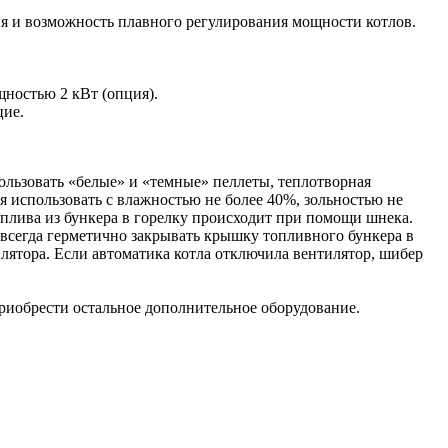
ия и возможность плавного регулирования мощности котлов.
ностью 2 кВт (опция).
цие.
пользовать «белые» и «темные» пеллеты, теплотворная
ся использовать с влажностью не более 40%, зольностью не
оплива из бункера в горелку происходит при помощи шнека.
 всегда герметично закрывать крышку топливного бункера в
ятора. Если автоматика котла отключила вентилятор, шибер
е приобрести остальное дополнительное оборудование.