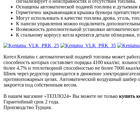
сигнализирует о неисправностях и отсутствии топлива.
Оснащены автоматической подачей топлива и дутьевым в
Герметично закрывающаяся крышка бункера препятствуе
Могут использовать в качестве топлива дрова, уголь, то
К панели управления можно подключить дополнительный
Возможность дополнительной установки автоматического
К стальному корпусу котла крепятся детали облицовки,
Котел Kentatsu с автоматической подачей топлива может работ
способность которых составляет порядка 4100 ккал/кг, зольнос
более 4,7% и теплотворной способностью не более 7000 ккал/
Шнек через редуктор приводится в движение электродвигателе
противопожарных целях. Автоматический воздушный шибер отк
закроется под собственным весом.
В нашем магазине «ТЕПЛО24» Вы можете не только
купить к
Гарантийный срок 2 года.
Производство Турция.