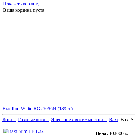
Показать корзину
Ваша корзина пуста.
Bradford White RG250S6N (189 л.)
Котлы
Газовые котлы
Энергонезависимые котлы
Baxi
Baxi S
Цена:
103000 р.