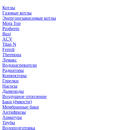
Котлы
Газовые котлы
Энергонезависимые котлы
Mora Top
Protherm
Baxi
ACV
Titan N
Ferroli
Thermona
Лемакс
Водонагреватели
Радиаторы
Конвекторы
Горелки
Насосы
Дымоходы
Воздушное отопление
Баки (ёмкости)
Мембранные баки
Антифризы
Арматура
Трубы
Водоподготовка