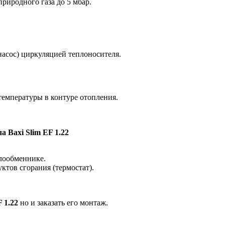
риродного газа до 5 мбар.
насос) циркуляцией теплоносителя.
температуры в контуре отопления.
 Baxi Slim EF 1.22
лообменнике.
ктов сгорания (термостат).
 1.22
но и заказать его монтаж.