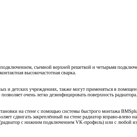
подключением, съемной верхней решеткой и четырьмя подключе
контактная высокочастотная сварка.
бных и детских учреждениях, также могут применяться в помеще
позволяет очень легко дезинфицировать поверхность радиатора
 установки на стене с помощью системы быстрого монтажа BMSpl
оляет сдвигать закреплённый на стене радиатор вправо-влево на
а (радиатор с нижним подключением VK-профиль) или с любой и