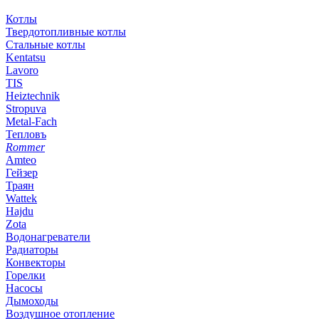
Котлы
Твердотопливные котлы
Стальные котлы
Kentatsu
Lavoro
TIS
Heiztechnik
Stropuva
Metal-Fach
Тепловъ
Rommer
Amteo
Гейзер
Траян
Wattek
Hajdu
Zota
Водонагреватели
Радиаторы
Конвекторы
Горелки
Насосы
Дымоходы
Воздушное отопление