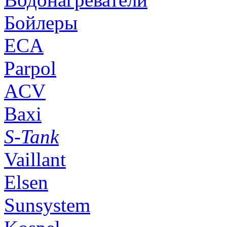
Бойлеры
ECA
Parpol
ACV
Baxi
S-Tank
Vaillant
Elsen
Sunsystem