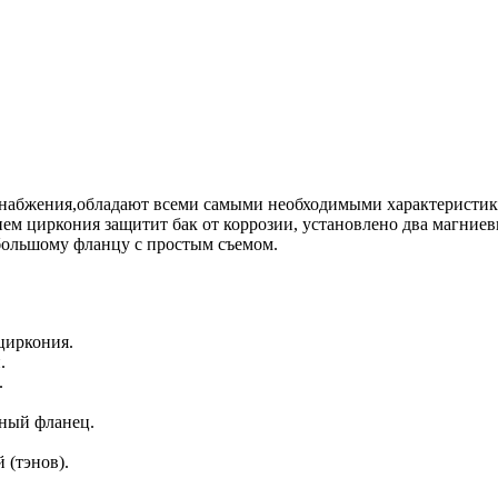
снабжения,обладают всеми самыми необходимыми характеристик
ием циркония защитит бак от коррозии, установлено два магниев
 большому фланцу с простым съемом.
циркония.
.
.
мный фланец.
 (тэнов).