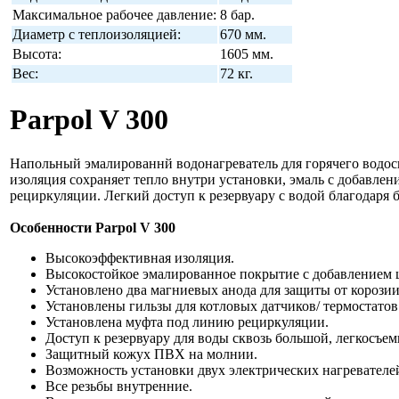
Максимальное рабочее давление:
8 бар.
Диаметр с теплоизоляцией:
670 мм.
Высота:
1605 мм.
Вес:
72 кг.
Parpol V 300
Напольный эмалированнй водонагреватель для горячего водо
изоляция сохраняет тепло внутри установки, эмаль с добавлен
рециркуляции. Легкий доступ к резервуару с водой благодаря
Особенности Parpol V 300
Высокоэффективная изоляция.
Высокостойкое эмалированное покрытие с добавлением 
Установлено два магниевых анода для защиты от корозии
Установлены гильзы для котловых датчиков/ термостатов
Установлена муфта под линию рециркуляции.
Доступ к резервуару для воды сквозь большой, легкосъе
Защитный кожух ПВХ на молнии.
Возможность установки двух электрических нагревателей
Все резьбы внутренние.