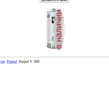
ели
Parpol
Parpol V 300