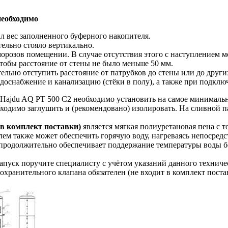
необходимо
 вес заполненного буферного накопителя.
ельно стояло вертикально.
орозов помещении. В случае отсутствия этого с наступлением 
тобы расстояние от стены не было меньше 50 мм.
льно отступить расстояние от патрубков до стены или до друг
доснабжение и канализацию (стёки в полу), а также при подкл
ajdu AQ PT 500 C2 необходимо установить на самое минимальн
одимо заглушить и (рекомендовано) изолировать. На сливной п
 в комплект поставки)
является мягкая полиуретановая пена с 
ем также может обеспечить горячую воду, нагреваясь непосредс
продолжительно обеспечивает поддержание температуры воды б
апуск поручите специалисту с учётом указаний данного техниче
ранительного клапана обязателен (не входит в комплект поста