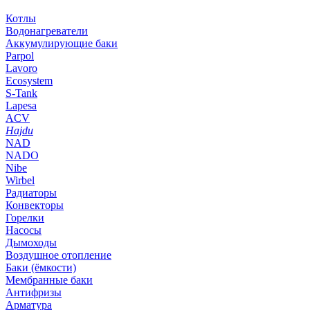
Котлы
Водонагреватели
Аккумулирующие баки
Parpol
Lavoro
Ecosystem
S-Tank
Lapesa
ACV
Hajdu
NAD
NADO
Nibe
Wirbel
Радиаторы
Конвекторы
Горелки
Насосы
Дымоходы
Воздушное отопление
Баки (ёмкости)
Мембранные баки
Антифризы
Арматура