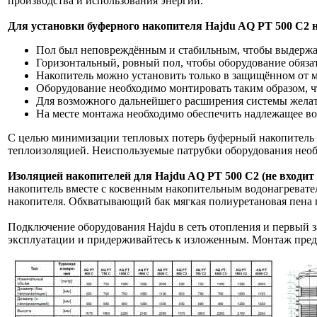
производства и использования энергии.
Для установки буферного накопителя Hajdu AQ PT 500 C2 
Пол был неповреждённым и стабильным, чтобы выдержал
Горизонтальный, ровный пол, чтобы оборудование обязат
Накопитель можно установить только в защищённом от м
Оборудование необходимо монтировать таким образом, ч
Для возможного дальнейшего расширения системы желате
На месте монтажа необходимо обеспечить надлежащее во
С целью минимизации тепловых потерь буферный накопитель H
теплоизоляцией. Неиспользуемые патрубки оборудования необх
Изоляцией накопителей для Hajdu AQ PT 500 C2 (не входит
накопитель вместе с косвенным накопительным водонагревател
накопителя. Обхватывающий бак мягкая полиуретановая пена 
Подключение оборудования Hajdu в сеть отопления и первый з
эксплуатации и придерживайтесь к изложенным. Монтаж предох