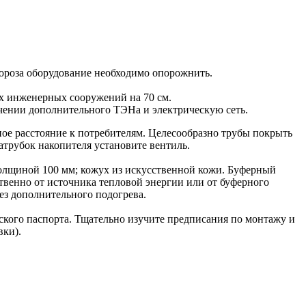
мороза оборудование необходимо опорожнить.
их инженерных сооружений на 70 см.
ючении дополнительного ТЭНа и электрическую сеть.
ое расстояние к потребителям. Целесообразно трубы покрыть
атрубок накопителя установите вентиль.
толщиной 100 мм; кожух из искусственной кожи. Буферный
твенно от источника тепловой энергии или от буферного
ез дополнительного подогрева.
ского паспорта. Тщательно изучите предписания по монтажу и
вки).