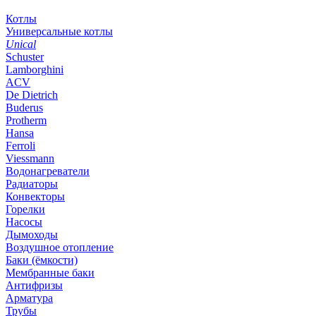
Котлы
Универсальные котлы
Unical
Schuster
Lamborghini
ACV
De Dietrich
Buderus
Protherm
Hansa
Ferroli
Viessmann
Водонагреватели
Радиаторы
Конвекторы
Горелки
Насосы
Дымоходы
Воздушное отопление
Баки (ёмкости)
Мембранные баки
Антифризы
Арматура
Трубы