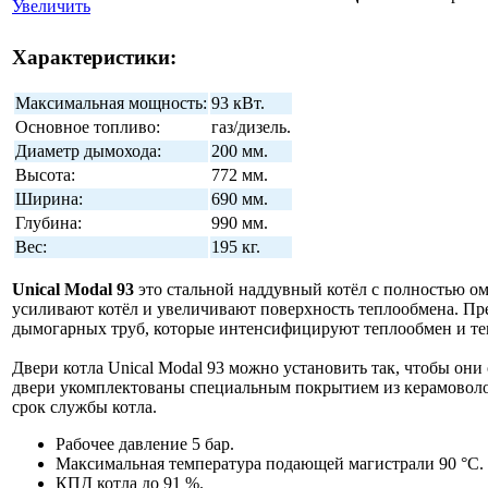
Увеличить
Характеристики:
Максимальная мощность:
93 кВт.
Основное топливо:
газ/дизель.
Диаметр дымохода:
200 мм.
Высота:
772 мм.
Ширина:
690 мм.
Глубина:
990 мм.
Вес:
195 кг.
Unical Modal 93
это стальной наддувный котёл с полностью ом
усиливают котёл и увеличивают поверхность теплообмена. Пр
дымогарных труб, которые интенсифицируют теплообмен и те
Двери котла Unical Modal 93 можно установить так, чтобы они 
двери укомплектованы специальным покрытием из керамоволокн
срок службы котла.
Рабочее давление 5 бар.
Максимальная температура подающей магистрали 90 °С.
КПД котла до 91 %.