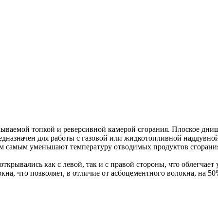
ываемой топкой и реверсивной камерой сгорания. Плоское днищ
едназначен для работы с газовой или жидкотопливной наддувной
м самым уменьшают температуру отводимых продуктов сгорани
открывались как с левой, так и с правой стороны, что облегчает
а, что позволяет, в отличие от асбоцементного волокна, на 5