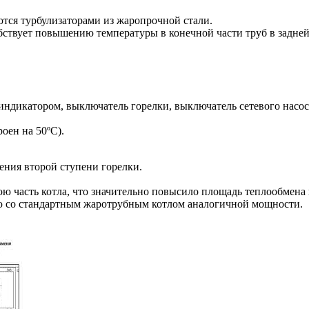
ся турбулизаторами из жаропрочной стали.
твует повышению температуры в конечной части труб в задней с
ндикатором, выключатель горелки, выключатель сетевого насоса
оен на 50ºС).
ения второй ступени горелки.
 часть котла, что значительно повысило площадь теплообмена и
ю со стандартным жаротрубным котлом аналогичной мощности.