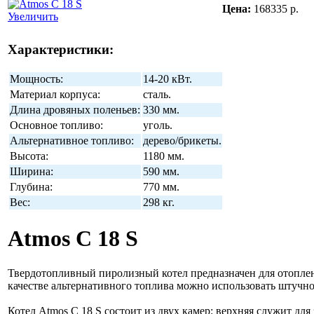
Цена:
168335 р.
Увеличить
Характеристики:
Мощность:
14-20 кВт.
Материал корпуса:
сталь.
Длина дровяных поленьев:
330 мм.
Основное топливо:
уголь.
Альтернативное топливо:
дерево/брикеты.
Высота:
1180 мм.
Ширина:
590 мм.
Глубина:
770 мм.
Вес:
298 кг.
Atmos C 18 S
Твердотопливный пиролизный котел предназначен для отоплени
качестве альтернативного топлива можно использовать штучное
Котел Atmos C 18 S состоит из двух камер: верхняя служит дл