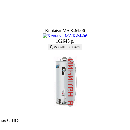
Kentatsu MAX-M-06
162645 р.
mos C 18 S