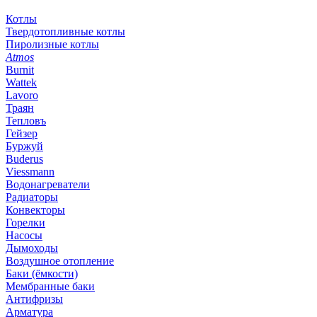
Котлы
Твердотопливные котлы
Пиролизные котлы
Atmos
Burnit
Wattek
Lavoro
Траян
Тепловъ
Гейзер
Буржуй
Buderus
Viessmann
Водонагреватели
Радиаторы
Конвекторы
Горелки
Насосы
Дымоходы
Воздушное отопление
Баки (ёмкости)
Мембранные баки
Антифризы
Арматура