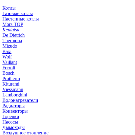
Котлы
Газовые котлы
Настенные котлы
Mora TOP
Kentatsu
De Dietrich
Thermona
Mizudo
Baxi
Wolf
Vaillant
Ferroli
Bosch
Protherm
Kiturami
Viessmann
Lamborghini
Водонагреватели
Радиаторы
Конвекторы
Горелки
Насосы
Дымоходы
Воздушное отопление