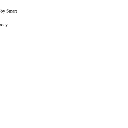
bby Smart
росу