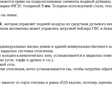
иваются прямо на подколосниковые элементы водяной рубашки, 
и марки 09Г2С толщиной
5 мм
. Толщина используемой стали, тех
 на левые.
4
, которая управляет подачей воздуха по средствам дутьевого в
Данная автоматика может управлять загрузкой бойлера ГВС в баз
ндивидуальных жилых домов и зданий коммунально-бытового на
 закрытых системах отопления.
 холодно-климатических зону, устанавливается в закрытых пом
(угле, торфе и дровах и т.п.).
кой сети.
ме отопления, котел устанавливается так, чтобы патрубок обр
зависит от сорта топлива и равна 4510 ккал/кг, поэтому, оцени