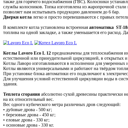
также для горячего водоснабжения (ГВС). Колосники устанавл
службы колосников. Топка изготовлена из жаропрочной стал
позволяет нам испытывать продукцию давлением до 6 бар.
Дверки котла
легко и просто перевешиваются с правых петель
В комплекте котла установлена встроенная
автоматика ST-18
топлива на одной закладке, а также уменьшается его расход. 
Котлы Lavoro Eco L 12
предназначены для теплоснабжения и
естественной или принудительной циркуляцией, в открытых и
Котлы Лаворо изготавливаются в исполнении для умеренных и
Котлы являются универсальными и работают на твёрдом топливе 
При установке блока автоматики его подключают к электричес
Для улучшения условий естественной циркуляции воды в систе
здания.
Теплота сгорания
абсолютно сухой древесины практически не 
на их относительный вес.
Вес одного кубического метра различных дров следующий:
• дубовые дрова - 500 кг;
• березовые дрова - 450 кг;
• еловые дрова - 330 кг;
• осиновые дрова - 330 кг.