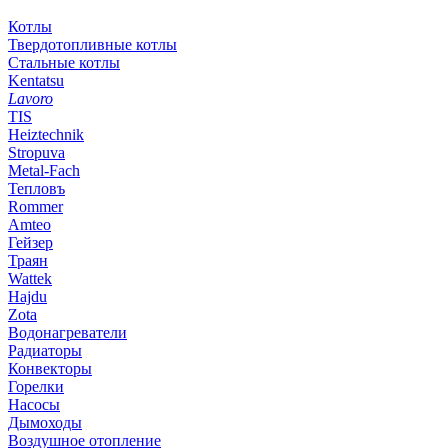
Котлы
Твердотопливные котлы
Стальные котлы
Kentatsu
Lavoro
TIS
Heiztechnik
Stropuva
Metal-Fach
Тепловъ
Rommer
Amteo
Гейзер
Траян
Wattek
Hajdu
Zota
Водонагреватели
Радиаторы
Конвекторы
Горелки
Насосы
Дымоходы
Воздушное отопление