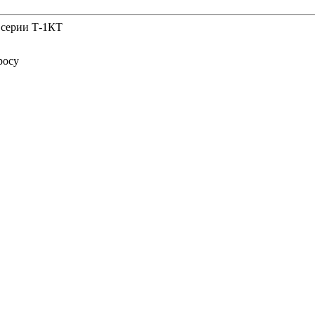
 серии Т-1КТ
росу