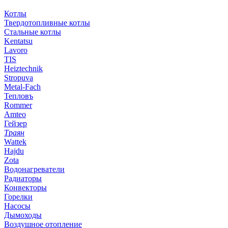
Котлы
Твердотопливные котлы
Стальные котлы
Kentatsu
Lavoro
TIS
Heiztechnik
Stropuva
Metal-Fach
Тепловъ
Rommer
Amteo
Гейзер
Траян
Wattek
Hajdu
Zota
Водонагреватели
Радиаторы
Конвекторы
Горелки
Насосы
Дымоходы
Воздушное отопление