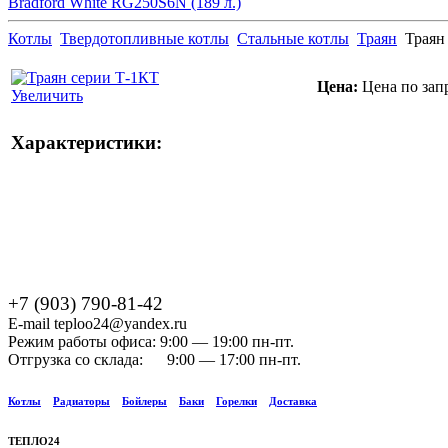
Bradford White RG250S6N (189 л.)
Котлы
Твердотопливные котлы
Стальные котлы
Траян
Траян
Цена:
Цена по зап
Увеличить
Характеристики:
+7 (903) 790-81-42
E-mail teploo24@yandex.ru
Режим работы офиса: 9:00 — 19:00 пн-пт.
Отгрузка со склада: 9:00 — 17:00 пн-пт.
Котлы
Радиаторы
Бойлеры
Баки
Горелки
Доставка
ТЕПЛО24