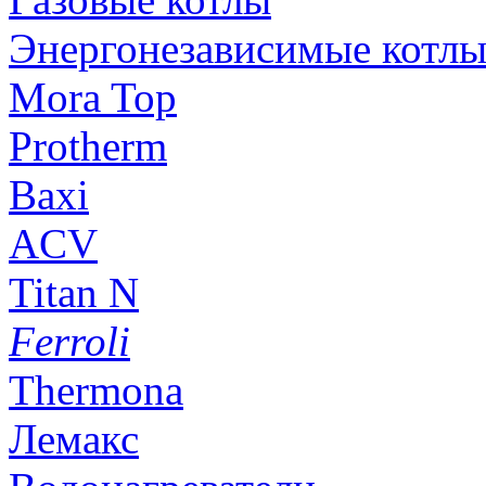
Энергонезависимые котл
Mora Top
Protherm
Baxi
ACV
Titan N
Ferroli
Thermona
Лемакс