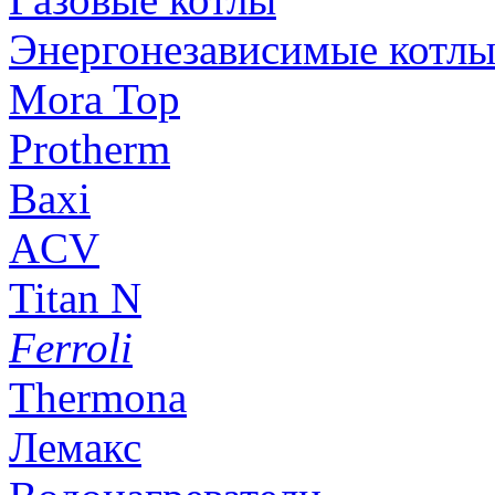
Энергонезависимые котл
Mora Top
Protherm
Baxi
ACV
Titan N
Ferroli
Thermona
Лемакс