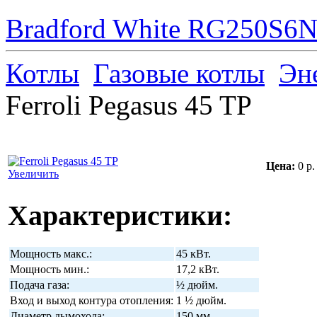
Bradford White RG250S6N 
Котлы
Газовые котлы
Эн
Ferroli Pegasus 45 TP
Цена:
0 р.
Увеличить
Характеристики:
Мощность макс.:
45 кВт.
Мощность мин.:
17,2 кВт.
Подача газа:
½ дюйм.
Вход и выход контура отопления:
1 ½ дюйм.
Диаметр дымохода:
150 мм.