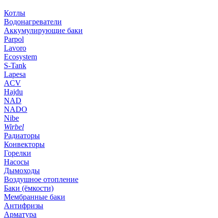
Котлы
Водонагреватели
Аккумулирующие баки
Parpol
Lavoro
Ecosystem
S-Tank
Lapesa
ACV
Hajdu
NAD
NADO
Nibe
Wirbel
Радиаторы
Конвекторы
Горелки
Насосы
Дымоходы
Воздушное отопление
Баки (ёмкости)
Мембранные баки
Антифризы
Арматура