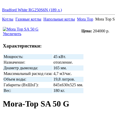
Bradford White RG250S6N (189 л.)
Котлы
Газовые котлы
Напольные котлы
Mora Top
Mora Top S
Цена:
204000 р.
Увеличить
Характеристики:
Мощность:
45 кВт.
Назначение:
отопление.
Диаметр дымохода:
165 мм.
Максимальный расход газа:
4,7 м3/час.
Объем воды:
19,8 литров.
Габариты (ВхШхГ):
845х630х525 мм.
Вес:
180 кг.
Mora-Top SA 50 G