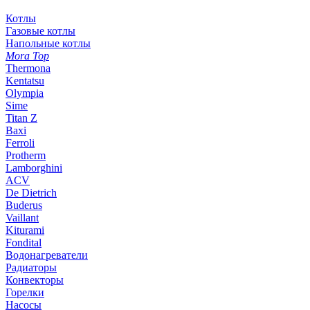
Котлы
Газовые котлы
Напольные котлы
Mora Top
Thermona
Kentatsu
Olympia
Sime
Titan Z
Baxi
Ferroli
Protherm
Lamborghini
ACV
De Dietrich
Buderus
Vaillant
Kiturami
Fondital
Водонагреватели
Радиаторы
Конвекторы
Горелки
Насосы