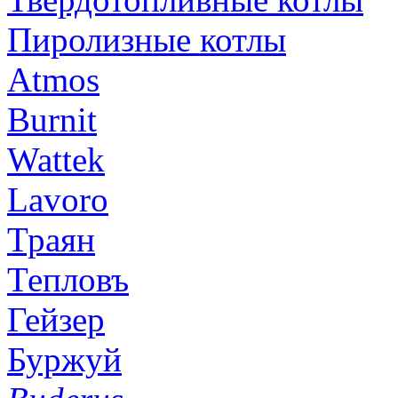
Пиролизные котлы
Atmos
Burnit
Wattek
Lavoro
Траян
Тепловъ
Гейзер
Буржуй