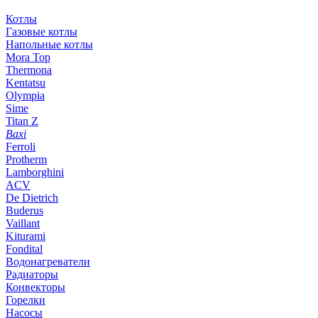
Котлы
Газовые котлы
Напольные котлы
Mora Top
Thermona
Kentatsu
Olympia
Sime
Titan Z
Baxi
Ferroli
Protherm
Lamborghini
ACV
De Dietrich
Buderus
Vaillant
Kiturami
Fondital
Водонагреватели
Радиаторы
Конвекторы
Горелки
Насосы