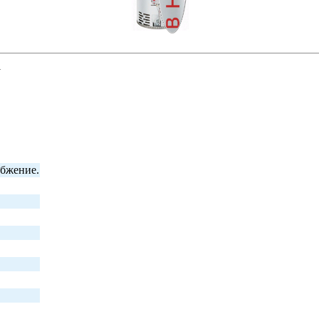
i
абжение.