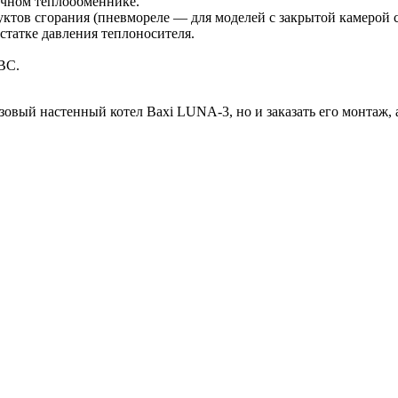
ичном теплообменнике.
уктов сгорания (пневмореле — для моделей с закрытой камерой с
статке давления теплоносителя.
ВС.
вый настенный котел Baxi LUNA-3, но и заказать его монтаж, а