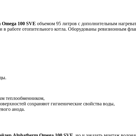
m Omega 100 SVE
объемом 95 литров с дополнительным нагревате
сти в работе отопительного котла. Оборудованы ревизионным фл
ды.
ым теплообменником,
оверхностей сохраняют гигиенические свойства воды,
вого анода.
ойлер Alphatherm Omega 100 SVE
, но и заказать монтаж водона