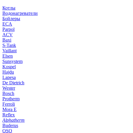
Котлы
Водонагреватели
Бойлеры
ECA
Parpol
ACV
Baxi
S-Tank
Vaillant
Elsen
Sunsystem
Kospel
Hajdu
Lapesa
De Dietrich
Wester
Bosch
Protherm
Ferroli
Mora E
Reflex
Alphatherm
Buderus
OSO