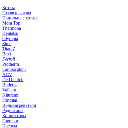
Котлы
Газовые котлы
Напольные котлы
Mora Top
Thermona
Kentatsu
Olympia
Sime
Titan Z
Baxi
Ferroli
Protherm
Lamborghini
ACV
De Dietrich
Buderus
Vaillant
Kiturami
Fondital
Водонагреватели
Радиаторы
Конвекторы
Горелки
Насосы