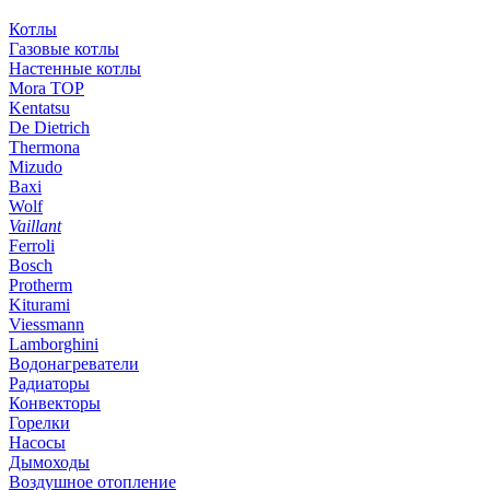
Котлы
Газовые котлы
Настенные котлы
Mora TOP
Kentatsu
De Dietrich
Thermona
Mizudo
Baxi
Wolf
Vaillant
Ferroli
Bosch
Protherm
Kiturami
Viessmann
Lamborghini
Водонагреватели
Радиаторы
Конвекторы
Горелки
Насосы
Дымоходы
Воздушное отопление