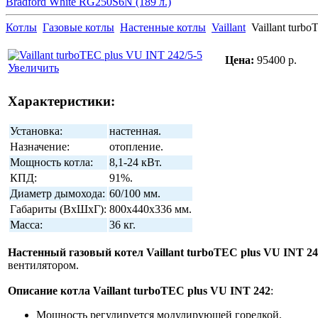
Bradford White RG250S6N (189 л.)
Котлы
Газовые котлы
Настенные котлы
Vaillant
Vaillant turb
Цена:
95400 р.
Увеличить
Характеристики:
Установка:
настенная.
Назначение:
отопление.
Мощность котла:
8,1-24 кВт.
КПД:
91%.
Диаметр дымохода:
60/100 мм.
Габариты (ВхШхГ):
800х440х336 мм.
Масса:
36 кг.
Настенный газовый котел Vaillant turboTEC plus VU INT 24
вентилятором.
Описание котла Vaillant turboTEC plus VU INT 242
:
Мощность регулируется модулирующей горелкой.