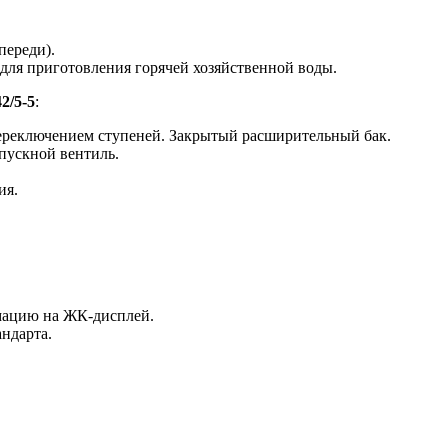
переди).
для приготовления горячей хозяйственной воды.
2/5-5
:
ереключением ступеней. Закрытый расширительный бак.
пускной вентиль.
ия.
мацию на ЖК-дисплей.
ндарта.