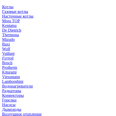
Котлы
Газовые котлы
Настенные котлы
Mora TOP
Kentatsu
De Dietrich
Thermona
Mizudo
Baxi
Wolf
Vaillant
Ferroli
Bosch
Protherm
Kiturami
Viessmann
Lamborghini
Водонагреватели
Радиаторы
Конвекторы
Горелки
Насосы
Дымоходы
Воздушное отопление