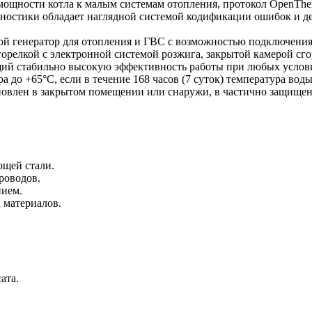
мощности котла к малым системам отопления, протокол OpenThe
гностики обладает наглядной системой кодификации ошибок и д
й генератор для отопления и ГВС с возможностью подключения
орелкой с электронной системой розжига, закрытой камерой сго
й стабильно высокую эффективность работы при любых услови
 до +65°С, если в течение 168 часов (7 суток) температура вод
ановлен в закрытом помещении или снаружи, в частично защищен
ющей стали.
роводов.
нием.
 материалов.
ата.