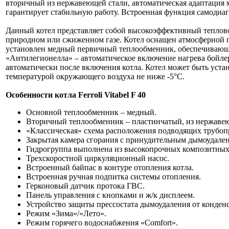
вторичный из нержавеющей стали, автоматическая адаптация 
гарантирует стабильную работу. Встроенная функция самодиа
Данный котел представляет собой высокоэффективный теплово
природном или сжиженном газе. Котел оснащен атмосферной г
установлен медный первичный теплообменник, обеспечивающи
«Антилегионелла» – автоматическое включение нагрева бойлера
автоматически после включения котла. Котел может быть уст
температурой окружающего воздуха не ниже -5°С.
Особенности котла Ferroli Vitabel F 40
Основной теплообменник – медный.
Вторичный теплообменник – пластинчатый, из нержаве
«Классическая» схема расположения подводящих трубоп
Закрытая камера сгорания с принудительным дымоудале
Гидрогруппа выполнена из высокопрочных композитных
Трехскоростной циркуляционный насос.
Встроенный байпас в контуре отопления котла.
Встроенная ручная подпитка системы отопления.
Герконовый датчик протока ГВС.
Панель управления с кнопками и ж/к дисплеем.
Устройство защиты прессостата дымоудаления от конденс
Режим «Зима»/«Лето».
Режим горячего водоснабжения «Comfort».