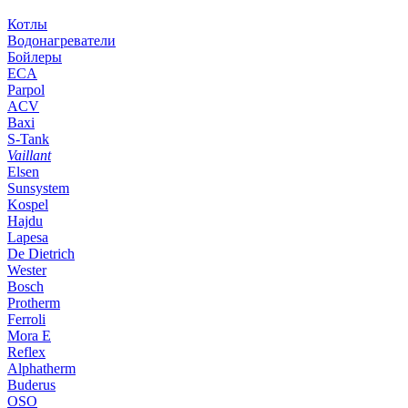
Котлы
Водонагреватели
Бойлеры
ECA
Parpol
ACV
Baxi
S-Tank
Vaillant
Elsen
Sunsystem
Kospel
Hajdu
Lapesa
De Dietrich
Wester
Bosch
Protherm
Ferroli
Mora E
Reflex
Alphatherm
Buderus
OSO