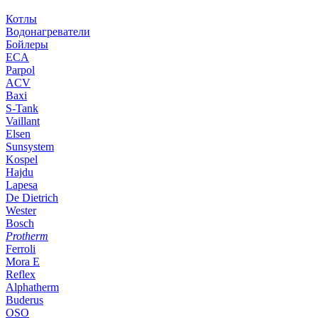
Котлы
Водонагреватели
Бойлеры
ECA
Parpol
ACV
Baxi
S-Tank
Vaillant
Elsen
Sunsystem
Kospel
Hajdu
Lapesa
De Dietrich
Wester
Bosch
Protherm
Ferroli
Mora E
Reflex
Alphatherm
Buderus
OSO