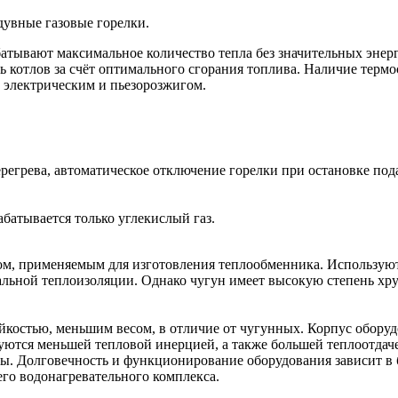
увные газовые горелки.
батывают максимальное количество тепла без значительных энер
 котлов за счёт оптимального сгорания топлива. Наличие термо
 электрическим и пьезорозжигом.
регрева, автоматическое отключение горелки при остановке пода
батывается только углекислый газ.
лом, применяемым для изготовления теплообменника. Использую
льной теплоизоляции. Однако чугун имеет высокую степень хруп
йкостью, меньшим весом, в отличие от чугунных. Корпус обору
уются меньшей тепловой инерцией, а также большей теплоотдач
. Долговечность и функционирование оборудования зависит в бо
го водонагревательного комплекса.