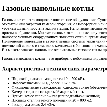
Газовые напольные котлы
Газовый котел – это мощное отопительное оборудование. Сущес
открытой или закрытой камерой сгорания, с атмосферной или 
уровнем шума и просты в эксплуатации. Напольные газовые ко
просты в обращении. Монтаж газовых котлов, после получения
наиболее мощным оборудованием являются стационарные мод
Применение инноваций в автоматизации системы управления с
помещений жилого и нежилого комплекса с большими и малы
Вы можете заказать напольные отопительные газовые котлы пр
Газовые напольные котлы – это приборы с небольшим гидравл
Характеристика технических параметро
Широкий диапазон мощностей 10 – 700 кВт.
Вырабатываемый КПД более 90 - 99 %.
Фнкциональные возможности: одноконтурные (обеспечени
Камера сгорания (открытый/закрытый тип).
Применяемое топливо – газ (природный/сжиженный).
Площадь отапливаемого помещения 20 – 800 м2.
Расход газа около 2,4 м3/ч.