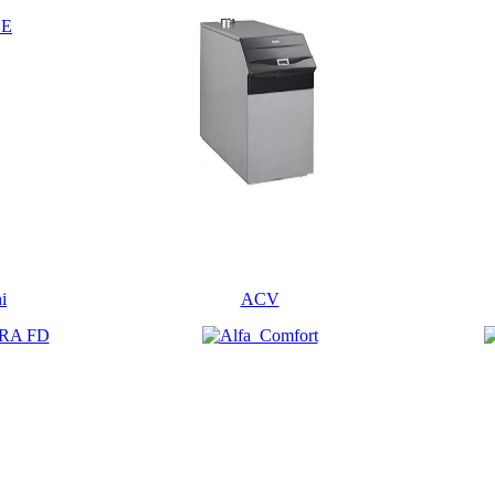
i
ACV