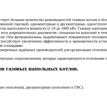
твует большое количество разновидностей газовых котлов и бол
сменной горелкой, одноконтурные и двухконтурные, одноступен
тлы выпускаются мощность от 10 до 1000 кВт. Газовые напольн
 всех разрешительных документов, специалисты выполнят в тече
ели. Они функциональны, вырабатывают повышенную тепловую 
пособствует увеличению эффективности и экономичности устан
ми площадями.
оверенных надёжных производителей для организации отопления
ическим сопротивлением, которые характеризуются отличными 
в газовых напольных котлов.
е отопления), двухконтурные (отопление и ГВС).