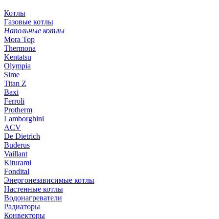
Котлы
Газовые котлы
Напольные котлы
Mora Top
Thermona
Kentatsu
Olympia
Sime
Titan Z
Baxi
Ferroli
Protherm
Lamborghini
ACV
De Dietrich
Buderus
Vaillant
Kiturami
Fondital
Энергонезависимые котлы
Настенные котлы
Водонагреватели
Радиаторы
Конвекторы