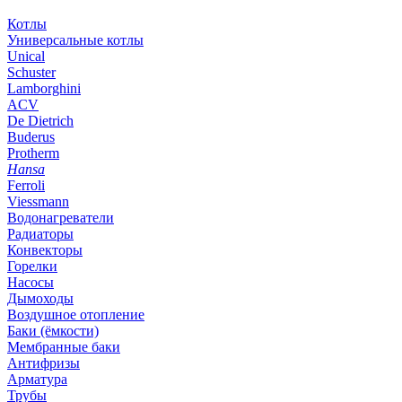
Котлы
Универсальные котлы
Unical
Schuster
Lamborghini
ACV
De Dietrich
Buderus
Protherm
Hansa
Ferroli
Viessmann
Водонагреватели
Радиаторы
Конвекторы
Горелки
Насосы
Дымоходы
Воздушное отопление
Баки (ёмкости)
Мембранные баки
Антифризы
Арматура
Трубы