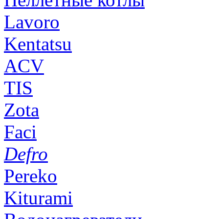
Lavoro
Kentatsu
ACV
TIS
Zota
Faci
Defro
Pereko
Kiturami